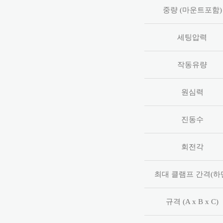
중량 (마운트포함)
세팅압력
작동유량
원심력
진동수
회전각
최대 클램프 간격(하
규격 (A x B x C)