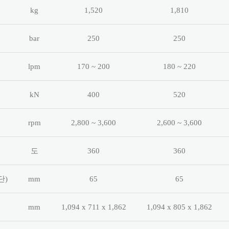
kg
1,520
1,810
bar
250
250
lpm
170 ~ 200
180 ~ 220
kN
400
520
rpm
2,800 ~ 3,600
2,600 ~ 3,600
도
360
360
단)
mm
65
65
mm
1,094 x 711 x 1,862
1,094 x 805 x 1,862